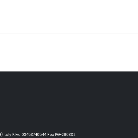
G) Italy P.Iva 03453740544 Rea PG-290302