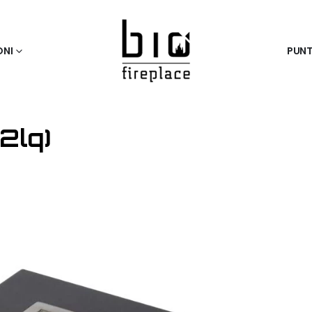
ONI
PUNT
2lq)