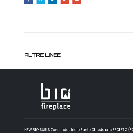
ALTRE
LINEE
NEW BIO SURLS Zona Industriale Santo Chiodo snc SPOLETO (P