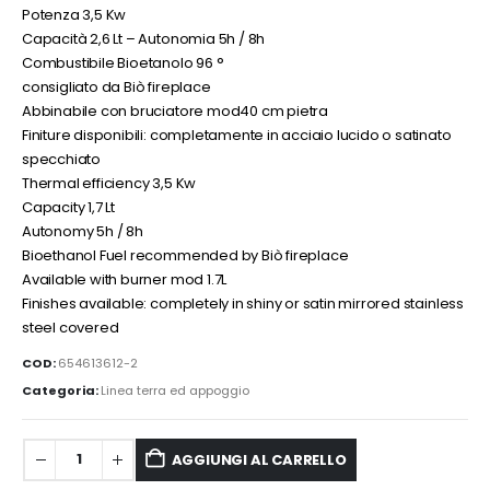
Potenza 3,5 Kw
Capacità 2,6 Lt – Autonomia 5h / 8h
Combustibile Bioetanolo 96 °
consigliato da Biò fireplace
Abbinabile con bruciatore mod40 cm pietra
Finiture disponibili: completamente in acciaio lucido o satinato
specchiato
Thermal efficiency 3,5 Kw
Capacity 1,7 Lt
Autonomy 5h / 8h
Bioethanol Fuel recommended by Biò fireplace
Available with burner mod 1.7L
Finishes available: completely in shiny or satin mirrored stainless
steel covered
COD:
654613612-2
Categoria:
Linea terra ed appoggio
AGGIUNGI AL CARRELLO