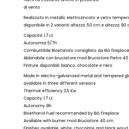
di vento
Realizzato in metallo elettrozincato e vetro temper
disponibile in 2 varianti altezza :50 cm e altezza 90
Capacità 1.7 Lt
Autonomia 5/7h
Combustibile Bioetanolo consigliato da Biò fireplac
Abbinabile con bruciatore mod Bruciatore Pietra 40
Finiture disponibili: bianco, chocolate e nero
Made in electro-galvanized metal and tempered gl
available in three different versions.
Thermal efficiency 3,5 Kw
Capacity 1.7 Lt
Autonomy 8h
Bioethanol Fuel recommended by Biò fireplace
Available with burner mod Bruciatore 40 cm
Finishes available: white, chocolate and black wood