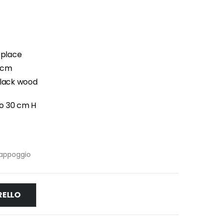
eplace
0 cm
 black wood
ro 30 cm H
 appoggio
RELLO