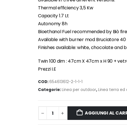
Thermal efficiency 3,5 Kw
Capacity 1.7 Lt
Autonomy 8h
Bioethanol Fuel recommended by Biò fir
Available with burner mod Bruciatore 4
Finishes available: white, chocolate and
Twin 100 dim : 47cm X 47cm x H 90 + vet
Prezzi I.E
COD:
654613612-2-1-1-1
Categorie:
Linea per outdoor
,
Linea terra ed
AGGIUNGI AL CAR