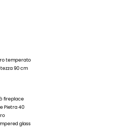
etro temperato
altezza 90 cm
ò fireplace
e Pietra 40
ero
empered glass