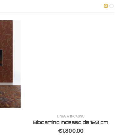
LINEA A INCASSO
Biocamino Incasso da 120 cm
Biocam
€
1,800.00