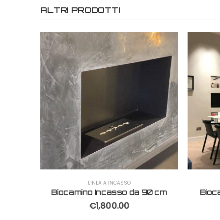
ALTRI PRODOTTI
LINEA A INCASSO
cm (n 3
Biocamino Incasso da 90 cm
Bioc
)
€
1,800.00