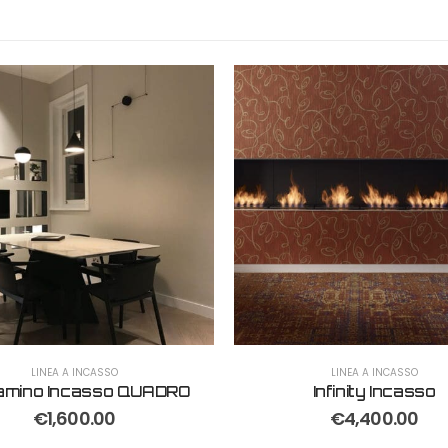
LINEA A INCASSO
LINEA A INCASSO
amino Incasso QUADRO
Infinity Incasso
€
1,600.00
€
4,400.00