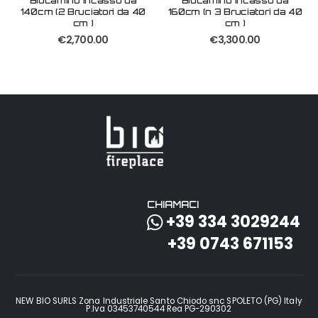
Biocamino Incasso da
Biocamino Incasso da
140cm (2 Bruciatori da 40
160cm (n 3 Bruciatori da 40
cm )
cm )
€
2,700.00
€
3,300.00
CHIAMACI
+39 334 3029244
+39 0743 671153
NEW BIO SURLS Zona Industriale Santo Chiodo snc SPOLETO (PG) Italy
P.Iva 03453740544 Rea PG-290302