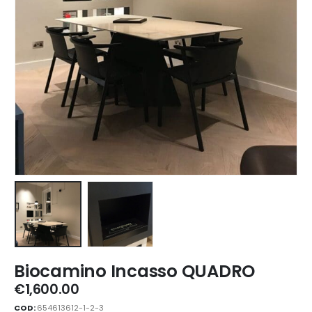
Biocamino Incasso QUADRO
€
1,600.00
COD:
654613612-1-2-3