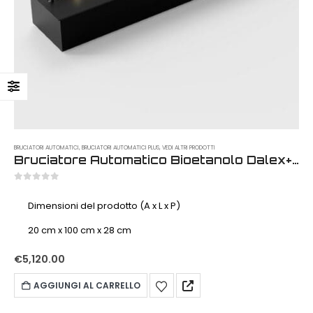
BRUCIATORI AUTOMATICI
,
BRUCIATORI AUTOMATICI PLUS
,
VEDI ALTRI PRODOTTI
Bruciatore Automatico Bioetanolo Dalex+ app Plus 1200 mm
0
out of 5
Dimensioni del prodotto (A x L x P)
20 cm x 100 cm x 28 cm
€
5,120.00
AGGIUNGI AL CARRELLO