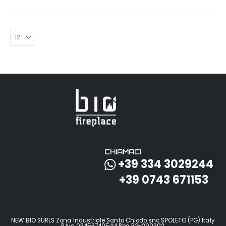
CHIAMACI
+39 334 3029244
+39 0743 671153
NEW BIO SURLS Zona Industriale Santo Chiodo snc SPOLETO (PG) Italy
P.Iva 03453740544 Rea PG-290302