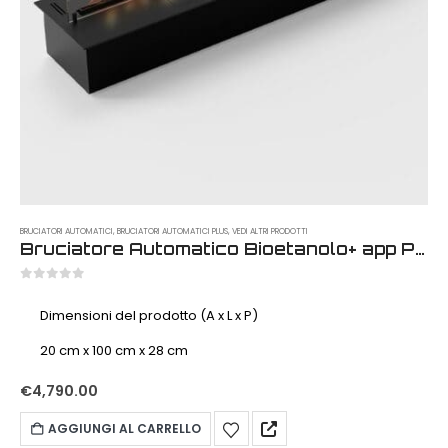
BRUCIATORI AUTOMATICI
,
BRUCIATORI AUTOMATICI PLUS
,
VEDI ALTRI PRODOTTI
Bruciatore Automatico Bioetanolo+ app Plus 1000 mm
0
out of 5
Dimensioni del prodotto (A x L x P)
20 cm x 100 cm x 28 cm
€
4,790.00
AGGIUNGI AL CARRELLO