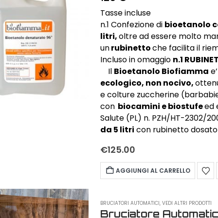
Tasse incluse
n.1 Confezione di
bioetanolo co
litri,
oltre ad essere molto ma
un
rubinetto
che facilita il r
Incluso in omaggio
n.1 RUBINE
Il
Bioetanolo Biofiamma
e’
ecologico, non nocivo,
otten
e colture zuccherine (barbabieto
con
biocamini e biostufe
ed 
Salute (PL) n. PZH/HT-2302/2009
da 5 litri
con rubinetto dosato
€
125.00
AGGIUNGI AL CARRELLO
BRUCIATORI AUTOMATICI
,
VEDI ALTRI PRODOTTI
Bruciatore Automati