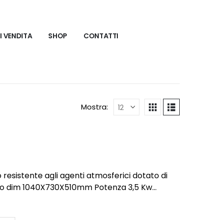
I VENDITA
SHOP
CONTATTI
Mostra:
o resistente agli agenti atmosferici dotato di
5 Kw
8h Combustibile Bioetanolo consigliato da Biò
atore mod40 cm Finiture disponibili: bianco,