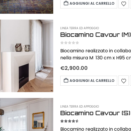
rosso e nero Made of painted 
AGGIUNGI AL CARRELLO
Equipped with a handle and whe
Capacity 1,7 Lt Autonomy 5h /
fireplace Available with burne
LINEA TERRA ED APPOGGIO
black
Biocamino Cavour (M)
0
out of 5
Biocamino realizzato in collaborazio
nella misura M 130 cm x H95 c
€
2,900.00
AGGIUNGI AL CARRELLO
LINEA TERRA ED APPOGGIO
Biocamino Cavour (S)
4.50
out of 5
Biocamino realizzato in collaborazio