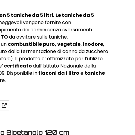
n 5 taniche da 5 litri.
Le taniche da 5
neggevoli vengono fornite con
iempimento dei camini senza sversamenti.
TTO
da avvitare sulle taniche.
 un
combustibile puro, vegetale, inodore,
uto dalla fermentazione di canna da zucchero
la). Il prodotto e’ ottimizzato per l’utilizzo
e’
certificato
dall’Istituto Nazionale della
. Disponibile in
flaconi da 1 litro
e
taniche
re.
co Bioetanolo 120 cm