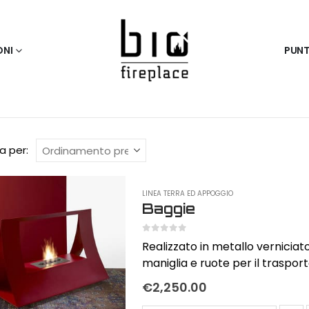
ONI
PUNT
a per:
LINEA TERRA ED APPOGGIO
Baggie
0
out of 5
Realizzato in metallo verniciat
maniglia e ruote per il trasporto dim 1040X730X510mm Potenza 3,
Capacità 1,7Lt Autonomia 5h / 
€
2,250.00
fireplace Abbinabile con bruci