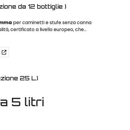
ione da 12 bottiglie )
iamma
per caminetti e stufe senza canna
ità, certificato a livello europeo, che
iciente, non inquinante e inodore.
N.1 scatola
tanolo da 1 litro. Peso della scatola 11Kg.
un
combustibile puro, vegetale, inodore,
uto dalla fermentazione di canna da zucchero
per l’utilizzo
e’
certificato
dall’Istituto Nazionale della
ezione 25 L)
Salute (PL) n. PZH/HT-2302/2009. Disponibile in
flaconi da 1 litro
 5 litri