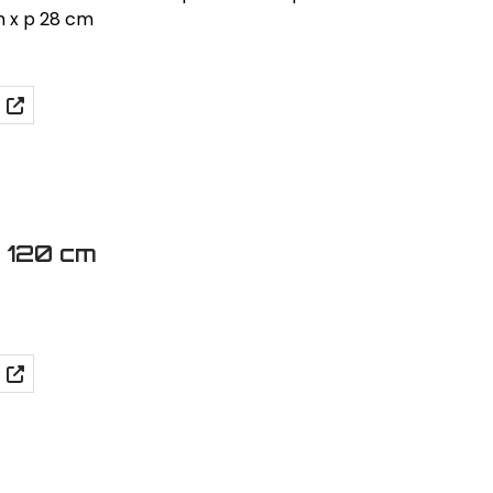
m x p 28 cm
a 120 cm